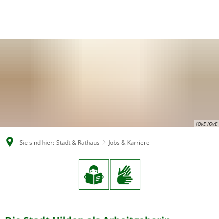
EN
CS
DE
lOvE lOvE
Sie sind hier:
Stadt & Rathaus
Jobs & Karriere