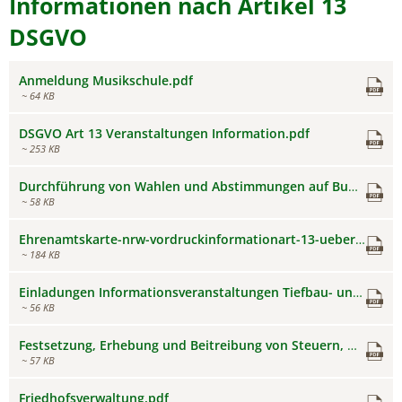
Informationen
Informationen nach Artikel 13
nach
DSGVO
Artikel
Anmeldung Musikschule.pdf
13
~ 64 KB
DSGVO
DSGVO Art 13 Veranstaltungen Information.pdf
~ 253 KB
Durchführung von Wahlen und Abstimmungen auf Bundes-, Landes- und Gemeindeebene.pdf
~ 58 KB
Ehrenamtskarte-nrw-vordruckinformationart-13-ueberarbeitet.pdf
~ 184 KB
Einladungen Informationsveranstaltungen Tiefbau- und Grünflächenamt.pdf
~ 56 KB
Festsetzung, Erhebung und Beitreibung von Steuern, Gebühren, Beiträgen und Entgelten.pdf
~ 57 KB
Friedhofsverwaltung.pdf