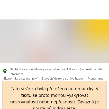
EN
CS
DE
Nacházíte se zde: Masarykova univerzita Lidé se mohou těšit na další
informace:
Ekonomika a stavebnictví
Stavební dozor a správa budov
Monument
Tato stránka byla přeložena automaticky. V
textu se proto mohou vyskytovat
nesrovnalosti nebo nepřesnosti. Závazná je
pouze původní verze.