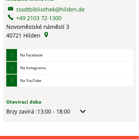
stadtbibliothek@hilden.de
+49 2103 72-1300
Novoměstské náměstí 3
40721
Hilden
Na Facebook
Na Instagramu
Na YouTube
Otevírací doba
Kliknutím skryjete další otevírací nebo zavírací do
Brzy zavírá
:13:00
-
18:00
Od 13:00 do 18:00 hod.