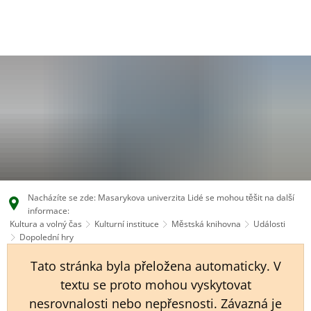
EN
CS
DE
Nacházíte se zde: Masarykova univerzita Lidé se mohou těšit na další
informace:
Kultura a volný čas
Kulturní instituce
Městská knihovna
Události
Dopolední hry
Tato stránka byla přeložena automaticky. V
textu se proto mohou vyskytovat
nesrovnalosti nebo nepřesnosti. Závazná je