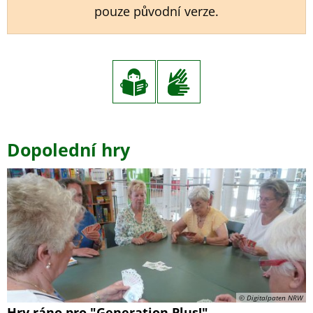
pouze původní verze.
Dopolední
Dopolední hry
hry
© Digitalpaten NRW
Hry ráno pro "Generation Plus!"