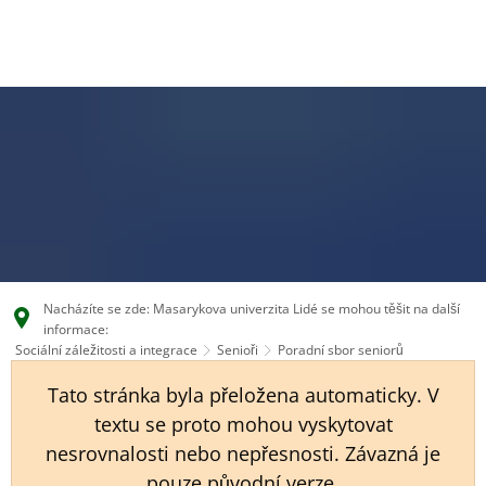
EN
CS
DE
Nacházíte se zde: Masarykova univerzita Lidé se mohou těšit na další
informace:
Sociální záležitosti a integrace
Senioři
Poradní sbor seniorů
Tato stránka byla přeložena automaticky. V
textu se proto mohou vyskytovat
nesrovnalosti nebo nepřesnosti. Závazná je
pouze původní verze.