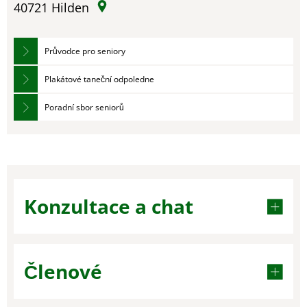
40721
Hilden
Průvodce pro seniory
Plakátové taneční odpoledne
Poradní sbor seniorů
Konzultace a chat
Členové