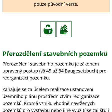
pouze původní verze.
Přerozdělení
Přerozdělení stavebních pozemků
stavebních
Přerozdělení stavebního pozemku je zákonem
pozemků
upravený postup (§§ 45 až 84 Baugesetzbuch) pro
reorganizaci pozemku.
Zahajuje se za účelem realizace ustanovení
územního plánu prostřednictvím reorganizace
pozemků. Kromě vzniku vhodně navržených
pozemků pro výstavbu nebo jiné využití se zajišťují