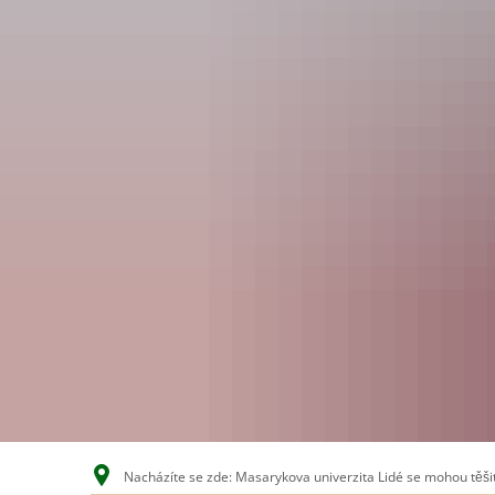
Nacházíte se zde: Masarykova univerzita Lidé se mohou těšit