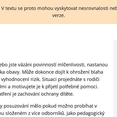
. V textu se proto mohou vyskytovat nesrovnalosti ne
verze.
bo jste vázáni povinností mlčenlivosti, nastanou
ěka obavy. Může dokonce dojít k ohrožení blaha
 vyhodnocení rizik. Situaci projednáte s rodiči
i a motivujete je k přijetí potřebné pomoci.
ření je zachování ochrany dítěte.
by posuzování mělo pokud možno probíhat v
ýmu složeném z více odborníků. Jako pedagogický