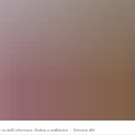
 na další informace:
Rodina a vzdělávání
Ochrana dětí