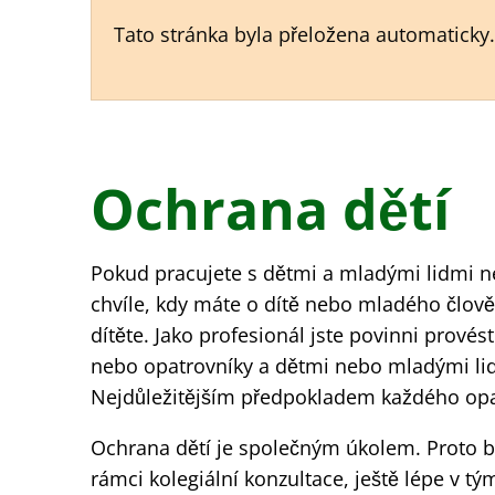
Tato stránka byla přeložena automaticky
Ochrana
Ochrana dětí
dětí
Pokud pracujete s dětmi a mladými lidmi ne
chvíle, kdy máte o dítě nebo mladého člov
dítěte. Jako profesionál jste povinni provést
nebo opatrovníky a dětmi nebo mladými lidm
Nejdůležitějším předpokladem každého opat
Ochrana dětí je společným úkolem. Proto 
rámci kolegiální konzultace, ještě lépe v t