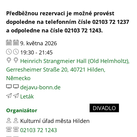
Předběžnou rezervaci je možné provést
dopoledne na telefonním čísle 02103 72 1237
a odpoledne na čísle 02103 72 1243.
Datum:
9. května 2026
Čas:
19:30 - 21:45
Heinrich Strangmeier Hall (Old Helmholtz),
Gerresheimer Straße 20, 40721 Hilden,
Německo
dejavu-bonn.de
Leták
DIVADLO
Organizátor
Kulturní úřad města Hilden
02103 72 1243