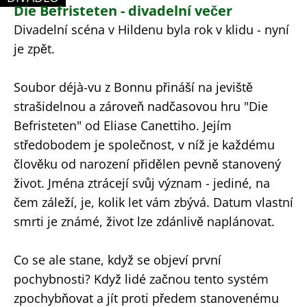
Die Befristeten - divadelní večer
KATEGORIE: DIVADLO
Divadelní scéna v Hildenu byla rok v klidu - nyní
je zpět.
Soubor déjà-vu z Bonnu přináší na jeviště
strašidelnou a zároveň nadčasovou hru "Die
Befristeten" od Eliase Canettiho. Jejím
středobodem je společnost, v níž je každému
člověku od narození přidělen pevně stanovený
život. Jména ztrácejí svůj význam - jediné, na
čem záleží, je, kolik let vám zbývá. Datum vlastní
smrti je známé, život lze zdánlivě naplánovat.
Co se ale stane, když se objeví první
pochybnosti? Když lidé začnou tento systém
zpochybňovat a jít proti předem stanovenému