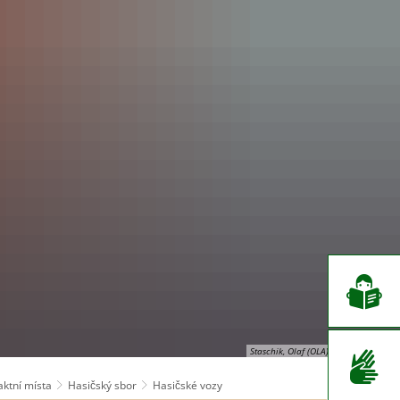
EN
CS
DE
Staschik, Olaf (OLA), © Město Hilden
aktní místa
Hasičský sbor
Hasičské vozy