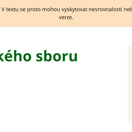
. V textu se proto mohou vyskytovat nesrovnalosti ne
verze.
ského sboru