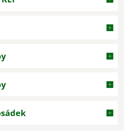
by
by
osádek