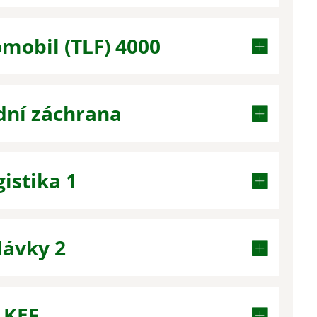
mobil (TLF) 4000
dní záchrana
istika 1
dávky 2
 KEF