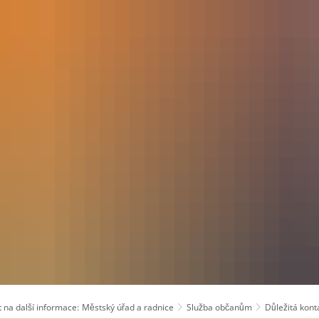
 na další informace:
Městský úřad a radnice
Služba občanům
Důležitá kont