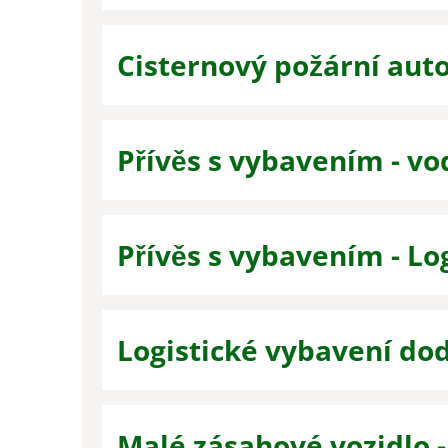
Cisternový požární auto
Přívěs s vybavením - vo
Přívěs s vybavením - Log
Logistické vybavení do
Malé zásahové vozidlo -