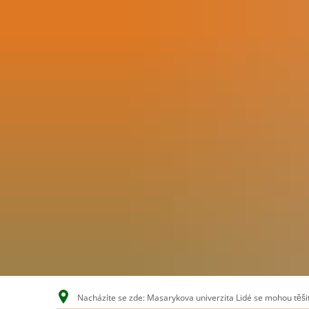
Nacházíte se zde: Masarykova univerzita Lidé se mohou těšit