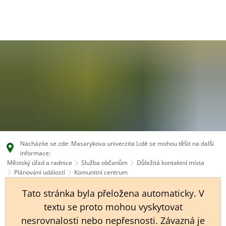
EN
CS
DE
Nacházíte se zde: Masarykova univerzita Lidé se mohou těšit na další
informace:
Městský úřad a radnice
Služba občanům
Důležitá kontaktní místa
Plánování událostí
Komunitní centrum
Tato stránka byla přeložena automaticky. V
textu se proto mohou vyskytovat
nesrovnalosti nebo nepřesnosti. Závazná je