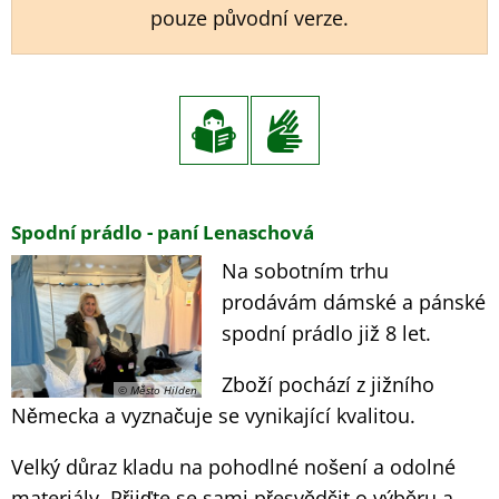
pouze původní verze.
Spodní
Spodní prádlo - paní Lenaschová
Na sobotním trhu
prádlo
prodávám dámské a pánské
-
spodní prádlo již 8 let.
paní
Zboží pochází z jižního
Lenaschová
© Město Hilden
Německa a vyznačuje se vynikající kvalitou.
Velký důraz kladu na pohodlné nošení a odolné
materiály. Přijďte se sami přesvědčit o výběru a