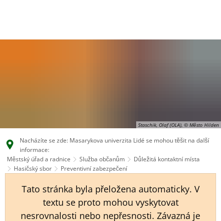
EN
CS
DE
Staschik, Olaf (OLA), © Město Hilden
Nacházíte se zde: Masarykova univerzita Lidé se mohou těšit na další
informace:
Městský úřad a radnice
Služba občanům
Důležitá kontaktní místa
Hasičský sbor
Preventivní zabezpečení
Tato stránka byla přeložena automaticky. V
textu se proto mohou vyskytovat
nesrovnalosti nebo nepřesnosti. Závazná je